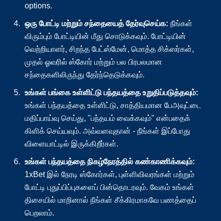
options.
ஒரு போட்டி மற்றும் சந்தையைத் தேர்வுசெய்க:
நீங்கள்
விரும்பும் போட்டியின் மீது சொடுக்கவும். போட்டியின்
வெற்றியாளர், சிறந்த பேட்ஸ்மேன், மொத்த சிக்ஸர்கள்,
முதல் ஓவரில் ஸ்கோர் மற்றும் பல பிரபலமான
சந்தைகளிலிருந்து தேர்ந்தெடுக்கவும்.
உங்கள் பங்கை உள்ளிட்டு பந்தயத்தை உறுதிப்படுத்தவும்:
உங்கள் பந்தயத்தை உள்ளிட்டு, சாத்தியமான பேஅவுட்டை
மதிப்பாய்வு செய்து, "பந்தயம் வைக்கவும்" என்பதைக்
கிளிக் செய்யவும். அவ்வளவுதான் - நீங்கள் இப்போது
விளையாட்டில் இருக்கிறீர்கள்.
உங்கள் பந்தயத்தை நிகழ்நேரத்தில் கண்காணிக்கவும்:
1xBet இல் நேரடி ஸ்கோர்கள், புள்ளிவிவரங்கள் மற்றும்
போட்டி புதுப்பிப்புகளைப் பின்தொடரவும். வேகம் உங்கள்
திசையில் மாறினால் நீங்கள் சீக்கிரமாகவே பணத்தைப்
பெறலாம்.