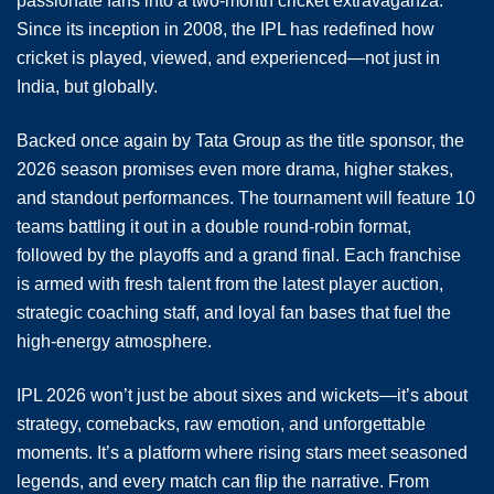
passionate fans into a two-month cricket extravaganza.
Since its inception in 2008, the IPL has redefined how
cricket is played, viewed, and experienced—not just in
India, but globally.
Backed once again by Tata Group as the title sponsor, the
2026 season promises even more drama, higher stakes,
and standout performances. The tournament will feature 10
teams battling it out in a double round-robin format,
followed by the playoffs and a grand final. Each franchise
is armed with fresh talent from the latest player auction,
strategic coaching staff, and loyal fan bases that fuel the
high-energy atmosphere.
IPL 2026 won’t just be about sixes and wickets—it’s about
strategy, comebacks, raw emotion, and unforgettable
moments. It’s a platform where rising stars meet seasoned
legends, and every match can flip the narrative. From