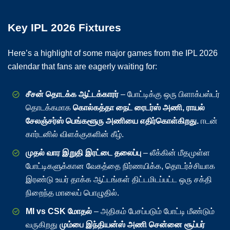
Key IPL 2026 Fixtures
Here’s a highlight of some major games from the IPL 2026
calendar that fans are eagerly waiting for:
சீசன் தொடக்க ஆட்டக்காரர்
– போட்டிக்கு ஒரு பிளாக்பஸ்டர்
தொடக்கமாக
கொல்கத்தா நைட் ரைடர்ஸ் அணி, ராயல்
சேலஞ்சர்ஸ் பெங்களூரு அணியை எதிர்கொள்கிறது.
ஈடன்
கார்டனில் விளக்குகளின் கீழ்.
முதல் வார இறுதி இரட்டை தலைப்பு
– லீக்கின் மீதமுள்ள
போட்டிகளுக்கான வேகத்தை நிர்ணயிக்க, தொடர்ச்சியாக
இரண்டு உயர் தாக்க ஆட்டங்கள் திட்டமிடப்பட்ட ஒரு சக்தி
நிறைந்த மாலைப் பொழுதில்.
MI vs CSK மோதல்
– அதிகம் பேசப்படும் போட்டி மீண்டும்
வருகிறது
மும்பை இந்தியன்ஸ் அணி சென்னை சூப்பர்