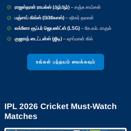
ராஜஸ்தான் ராயல்ஸ் (ஆர்ஆர்)
– சஞ்சு சாம்சன்
பஞ்சாப் கிங்ஸ் (பிபிகேஎஸ்)
– ஷிகர் தவான்
லக்னோ சூப்பர் ஜெயண்ட்ஸ் (LSG)
– கே.எல். ராகுல்
குஜராத் டைட்டன்ஸ் (ஜிடி)
– ஷுப்மான் கில்
உங்கள் பந்தயம் வைக்கவும்
IPL 2026 Cricket Must-Watch
Matches