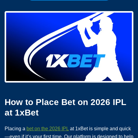
How to Place Bet on 2026 IPL
at 1xBet
Placing a
bet on the 2026 IPL
at 1xBet is simple and quick
—even if it’s your first time. Our platform is designed to help