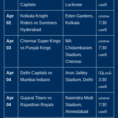
Capitals
Lucknow
மணி
Apr
Kolkata Knight
Eden Gardens,
மாலை
02
Riders vs Sunrisers
Kolkata
7:30
Hyderabad
மணி
Apr
Chennai Super Kings
MA
மாலை
03
vs Punjab Kings
Chidambaram
7:30
Stadium,
மணி
Chennai
Apr
Delhi Capitals vs
Arun Jaitley
பிற்பகல்
04
Mumbai Indians
Stadium, Delhi
3:30
மணி
Apr
Gujarat Titans vs
Narendra Modi
மாலை
04
Rajasthan Royals
Stadium,
7:30
Ahmedabad
மணி