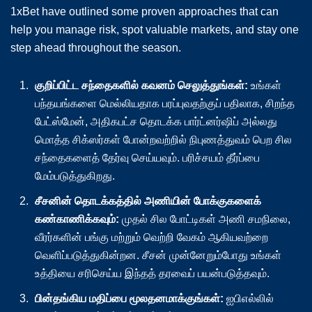
1xBet have outlined some proven approaches that can
help you manage risk, spot valuable markets, and stay one
step ahead throughout the season.
குறிப்பிட்ட சந்தைகளில் கவனம் செலுத்துங்கள்:
உங்கள்
பந்தயங்களை மெல்லியதாக பரப்புவதற்குப் பதிலாக, சிறந்த
பேட்ஸ்மேன், அதிகபட்ச தொடக்க பார்ட்னர்ஷிப் அல்லது
மொத்த சிக்ஸர்கள் போன்றவற்றில் நிபுணத்துவம் பெற சில
சந்தைகளைத் தேர்வு செய்யவும். பரிச்சயம் தீர்ப்பை
மேம்படுத்துகிறது.
சீசனின் தொடக்கத்தில் அணியின் போக்குகளைக்
கண்காணிக்கவும்:
முதல் சில போட்டிகள் அணி சமநிலை,
வீரர்களின் பங்கு மற்றும் வெற்றி வேகம் ஆகியவற்றை
வெளிப்படுத்துகின்றன. சீசன் முன்னேறும்போது உங்கள்
உத்தியை சரிசெய்ய இந்தத் தரவைப் பயன்படுத்தவும்.
பின்தங்கிய மதிப்பை மூலதனமாக்குங்கள்:
ஐபிஎல்லில்