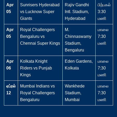
Apr
Sunrisers Hyderabad
Rajiv Gandhi
பிற்பகல்
05
vs Lucknow Super
Intl. Stadium,
3:30
Giants
Hyderabad
மணி
Apr
Royal Challengers
M.
மாலை
05
Bengaluru vs
Chinnaswamy
7:30
Chennai Super Kings
Stadium,
மணி
Bengaluru
Apr
Kolkata Knight
Eden Gardens,
மாலை
06
Riders vs Punjab
Kolkata
7:30
Kings
மணி
ஏப்ரல்
Mumbai Indians vs
Wankhede
மாலை
12
Royal Challengers
Stadium,
7:30
Bengaluru
Mumbai
மணி