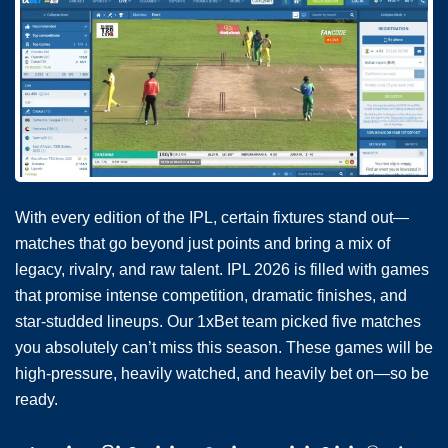
With every edition of the IPL, certain fixtures stand out—
matches that go beyond just points and bring a mix of
legacy, rivalry, and raw talent. IPL 2026 is filled with games
that promise intense competition, dramatic finishes, and
star-studded lineups. Our 1xBet team picked five matches
you absolutely can’t miss this season. These games will be
high-pressure, heavily watched, and heavily bet on—so be
ready.