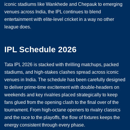
iconic stadiums like Wankhede and Chepauk to emerging
venues across India, the IPL continues to blend
entertainment with elite-level cricket in a way no other
league does.
IPL Schedule 2026
Tata IPL 2026 is stacked with thrilling matchups, packed
stadiums, and high-stakes clashes spread across iconic
venues in India. The schedule has been carefully designed
to deliver prime-time excitement with double-headers on
weekends and key rivalries placed strategically to keep
fans glued from the opening clash to the final over of the
tournament. From high-octane openers to rivalry classics
and the race to the playoffs, the flow of fixtures keeps the
energy consistent through every phase.