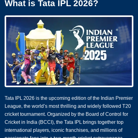
What is Tata IPL 2026?
Tata IPL 2026 is the upcoming edition of the Indian Premier
League, the world’s most thrilling and widely followed T20
cricket tournament. Organized by the Board of Control for
Cricket in India (BCCI), the Tata IPL brings together top
international players, iconic franchises, and millions of